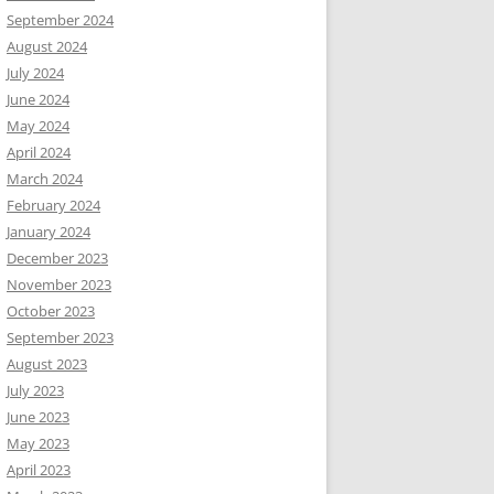
September 2024
August 2024
July 2024
June 2024
May 2024
April 2024
March 2024
February 2024
January 2024
December 2023
November 2023
October 2023
September 2023
August 2023
July 2023
June 2023
May 2023
April 2023