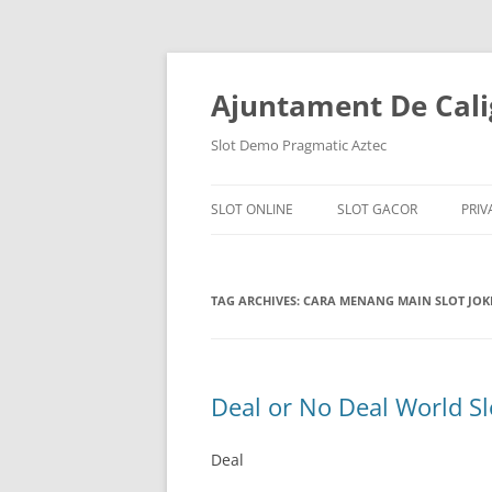
Skip
to
content
Ajuntament De Cali
Slot Demo Pragmatic Aztec
SLOT ONLINE
SLOT GACOR
PRIV
TAG ARCHIVES:
CARA MENANG MAIN SLOT JOK
Deal or No Deal World S
Deal