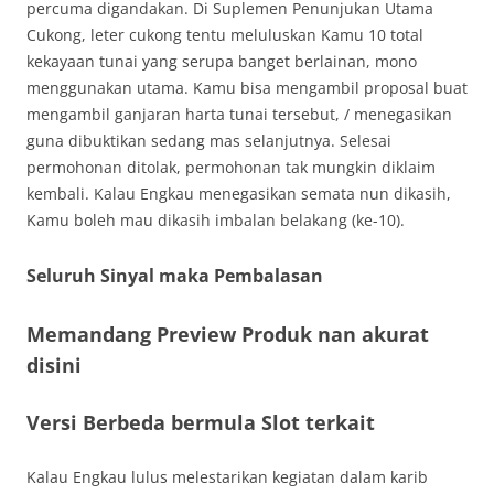
percuma digandakan. Di Suplemen Penunjukan Utama
Cukong, leter cukong tentu meluluskan Kamu 10 total
kekayaan tunai yang serupa banget berlainan, mono
menggunakan utama. Kamu bisa mengambil proposal buat
mengambil ganjaran harta tunai tersebut, / menegasikan
guna dibuktikan sedang mas selanjutnya. Selesai
permohonan ditolak, permohonan tak mungkin diklaim
kembali. Kalau Engkau menegasikan semata nun dikasih,
Kamu boleh mau dikasih imbalan belakang (ke-10).
Seluruh Sinyal maka Pembalasan
Memandang Preview Produk nan akurat
disini
Versi Berbeda bermula Slot terkait
Kalau Engkau lulus melestarikan kegiatan dalam karib