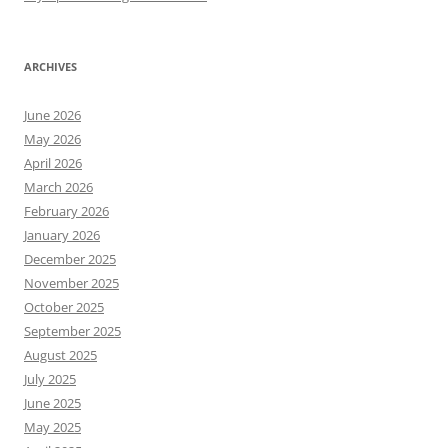
ARCHIVES
June 2026
May 2026
April 2026
March 2026
February 2026
January 2026
December 2025
November 2025
October 2025
September 2025
August 2025
July 2025
June 2025
May 2025