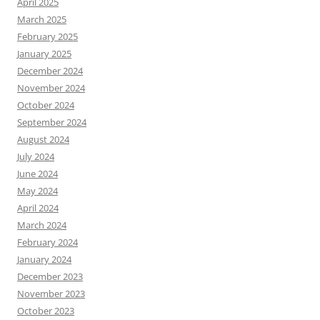
April 2025
March 2025
February 2025
January 2025
December 2024
November 2024
October 2024
September 2024
August 2024
July 2024
June 2024
May 2024
April 2024
March 2024
February 2024
January 2024
December 2023
November 2023
October 2023