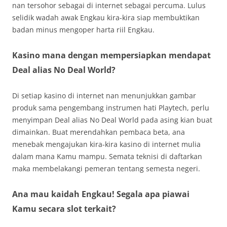
nan tersohor sebagai di internet sebagai percuma. Lulus
selidik wadah awak Engkau kira-kira siap membuktikan
badan minus mengoper harta riil Engkau.
Kasino mana dengan mempersiapkan mendapat
Deal alias No Deal World?
Di setiap kasino di internet nan menunjukkan gambar
produk sama pengembang instrumen hati Playtech, perlu
menyimpan Deal alias No Deal World pada asing kian buat
dimainkan. Buat merendahkan pembaca beta, ana
menebak mengajukan kira-kira kasino di internet mulia
dalam mana Kamu mampu. Semata teknisi di daftarkan
maka membelakangi pemeran tentang semesta negeri.
Ana mau kaidah Engkau! Segala apa piawai
Kamu secara slot terkait?