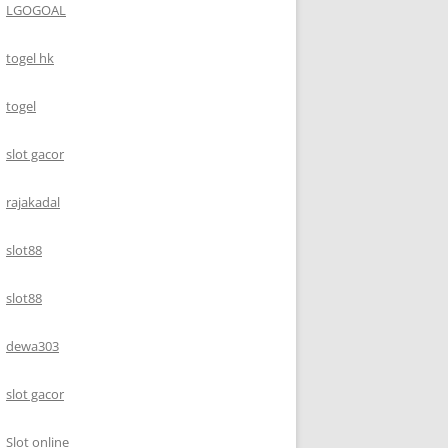
LGOGOAL
togel hk
togel
slot gacor
rajakadal
slot88
slot88
dewa303
slot gacor
Slot online