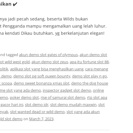
ikan ✔️
nya jadi pecah sedang, beserta Wilds bukan
ifat Pengganda mampu mengamalkan uang lelah luhur.
kendati Dikau butuhkan, yg berkelanjutan elegan!
.
nd tagged
akun demo slot gates of olympus
,
akun demo slot
ot wild west gold
,
akun demo slot zeus
,
apa itu fortune slot 88
,
litik
,
aplikasi slot yang bisa menghasilkan uang
,
cara menang
ot demo
,
demo slot pg soft queen bounty
,
demo slot play n go
,
t scopa
,
demo sweet bonanza xmas slot
,
demo the dog house
me slot yang ada demo
,
inspector gadget slot demo
,
online
 demo
,
poker demo slot
,
rise of samurai slot demo
,
rtp slot apa
gacor hari ini
,
slot demo idr
,
slot demo mudah maxwin
,
slot
anyak
,
slot wanted dead or wild demo
,
slot yang ada akun
old slot demo
on
March 7, 2023
.