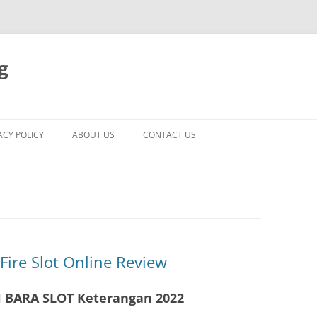
g
ACY POLICY
ABOUT US
CONTACT US
Fire Slot Online Review
BARA SLOT Keterangan 2022