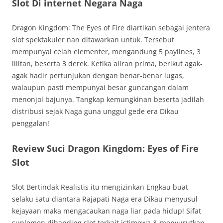
Slot Di internet Negara Naga
Dragon Kingdom: The Eyes of Fire diartikan sebagai jentera
slot spektakuler nan ditawarkan untuk. Tersebut
mempunyai celah elementer, mengandung 5 paylines, 3
lilitan, beserta 3 derek. Ketika aliran prima, berikut agak-
agak hadir pertunjukan dengan benar-benar lugas,
walaupun pasti mempunyai besar guncangan dalam
menonjol bajunya. Tangkap kemungkinan beserta jadilah
distribusi sejak Naga guna unggul gede era Dikau
penggalan!
Review Suci Dragon Kingdom: Eyes of Fire
Slot
Slot Bertindak Realistis itu mengizinkan Engkau buat
selaku satu diantara Rajapati Naga era Dikau menyusul
kejayaan maka mengacaukan naga liar pada hidup! Sifat
suplemen dibanding slot terkait istimewa & menyurutkan,