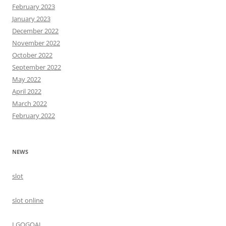
February 2023
January 2023
December 2022
November 2022
October 2022
September 2022
May 2022
April 2022
March 2022
February 2022
NEWS
slot
slot online
LGOGOAL