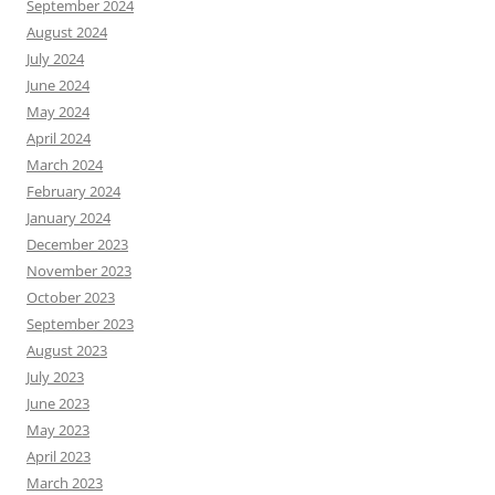
September 2024
August 2024
July 2024
June 2024
May 2024
April 2024
March 2024
February 2024
January 2024
December 2023
November 2023
October 2023
September 2023
August 2023
July 2023
June 2023
May 2023
April 2023
March 2023