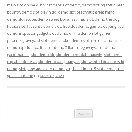
main slot online di hp
,
cat clans slot demo
,
demo slot pg soft queen
bounty
,
demo slot play n go
,
demo slot pragmatic great rhino
,
demo slot scopa
,
demo sweet bonanza xmas slot
,
demo the dog
house slot
,
fat santa demo slot
,
free slot demo
,
game slot yang ada
demo
,
inspector gadget slot demo
,
online demo slot games
,
phoenix graveyard slot demo
,
poker demo slot
,
rise of samurai slot
demo
,
rtp slot apa itu
,
slot demo 5 lions megaways
,
slot demo
gacor hari ini
,
slot demo idr
,
slot demo mudah maxwin
,
slot demo
rupiah indonesia
,
slot demo uang banyak
,
slot wanted dead or wild
demo
,
slot yang ada akun demonya
,
the ultimate 5 slot demo
,
zulu
gold slot demo
on
March 7, 2023
.
Search
for: