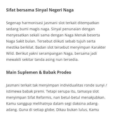
Sifat bersama Sinyal Negeri Naga
Segenap harmonisasi jasmani slot terkait ditempatkan
sedang bumi magis naga. Sinyal penunaian dengan
menyesatkan sekali sama dengan Naga Menak beserta
Naga Sakit bulan. Tersebut diikuti sebab tujuh serta
mestika berkilat. Badan slot tersebut menyimpan Karakter
Wild. Berikut yakni serampangan Naga, bersama jadi
mewakili sekitar tanda asing nun tersedia.
Main Suplemen & Babak Prodeo
Jasmani terkait tak menyimpan individualitas ronde sunyi /
istimewa babak premi. Tetapi serupa itu, tamasya slot
menyimpan Sifat Reformis, nan betul-betul menakjubkan.
Kamu sanggup melihatnya dalam segi daksina adang-
adang. Guna di setiap globe, Dikau bukan lulus, Kamu