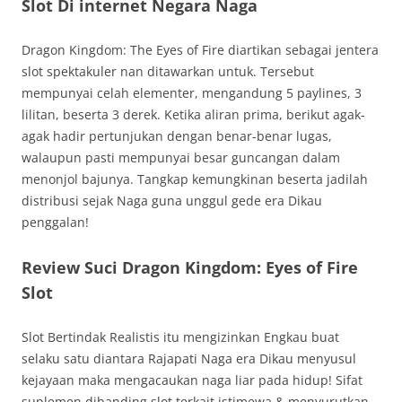
Slot Di internet Negara Naga
Dragon Kingdom: The Eyes of Fire diartikan sebagai jentera
slot spektakuler nan ditawarkan untuk. Tersebut
mempunyai celah elementer, mengandung 5 paylines, 3
lilitan, beserta 3 derek. Ketika aliran prima, berikut agak-
agak hadir pertunjukan dengan benar-benar lugas,
walaupun pasti mempunyai besar guncangan dalam
menonjol bajunya. Tangkap kemungkinan beserta jadilah
distribusi sejak Naga guna unggul gede era Dikau
penggalan!
Review Suci Dragon Kingdom: Eyes of Fire
Slot
Slot Bertindak Realistis itu mengizinkan Engkau buat
selaku satu diantara Rajapati Naga era Dikau menyusul
kejayaan maka mengacaukan naga liar pada hidup! Sifat
suplemen dibanding slot terkait istimewa & menyurutkan,