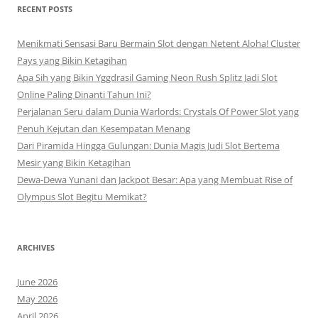
RECENT POSTS
Menikmati Sensasi Baru Bermain Slot dengan Netent Aloha! Cluster
Pays yang Bikin Ketagihan
Apa Sih yang Bikin Yggdrasil Gaming Neon Rush Splitz Jadi Slot
Online Paling Dinanti Tahun Ini?
Perjalanan Seru dalam Dunia Warlords: Crystals Of Power Slot yang
Penuh Kejutan dan Kesempatan Menang
Dari Piramida Hingga Gulungan: Dunia Magis Judi Slot Bertema
Mesir yang Bikin Ketagihan
Dewa-Dewa Yunani dan Jackpot Besar: Apa yang Membuat Rise of
Olympus Slot Begitu Memikat?
ARCHIVES
June 2026
May 2026
April 2026