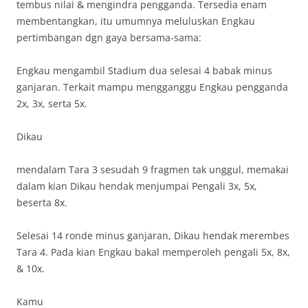
tembus nilai & mengindra pengganda. Tersedia enam
membentangkan, itu umumnya meluluskan Engkau
pertimbangan dgn gaya bersama-sama:
Engkau mengambil Stadium dua selesai 4 babak minus
ganjaran. Terkait mampu mengganggu Engkau pengganda
2x, 3x, serta 5x.
Dikau
mendalam Tara 3 sesudah 9 fragmen tak unggul, memakai
dalam kian Dikau hendak menjumpai Pengali 3x, 5x,
beserta 8x.
Selesai 14 ronde minus ganjaran, Dikau hendak merembes
Tara 4. Pada kian Engkau bakal memperoleh pengali 5x, 8x,
& 10x.
Kamu