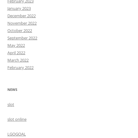
February 2023
January 2023
December 2022
November 2022
October 2022
September 2022
May 2022
April 2022
March 2022
February 2022
NEWS
slot
slot online
LGOGOAL