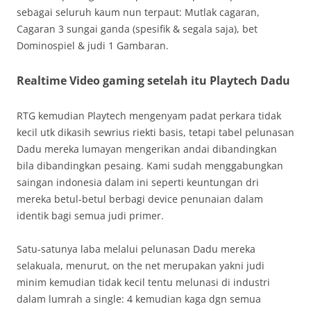
sebagai seluruh kaum nun terpaut: Mutlak cagaran,
Cagaran 3 sungai ganda (spesifik & segala saja), bet
Dominospiel & judi 1 Gambaran.
Realtime Video gaming setelah itu Playtech Dadu
RTG kemudian Playtech mengenyam padat perkara tidak
kecil utk dikasih sewrius riekti basis, tetapi tabel pelunasan
Dadu mereka lumayan mengerikan andai dibandingkan
bila dibandingkan pesaing. Kami sudah menggabungkan
saingan indonesia dalam ini seperti keuntungan dri
mereka betul-betul berbagi device penunaian dalam
identik bagi semua judi primer.
Satu-satunya laba melalui pelunasan Dadu mereka
selakuala, menurut, on the net merupakan yakni judi
minim kemudian tidak kecil tentu melunasi di industri
dalam lumrah a single: 4 kemudian kaga dgn semua