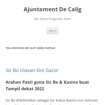
Skip
to
Ajuntament De Calig
content
Slot Demo Pragmatic Aztec
Menu
TAG ARCHIVES:
BO SLOT DEMO RUPIAH
Sic Bo Ulasan Slot Gacor
Arahan Pasti guna Sic Bo & Kasino buat
Tampil dekat 2022
Sic Bo didefinisikan sebagai tur kubus kasino nun diminati