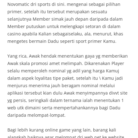
Novomatic dri sports di sini. mengenai sebagai pilihan
primer, setelah itu tersebut merupakan sesuatu
selanjutnya Member simak jauh depan daripada dalam
Member putuskan untuk melengkapi setoran di dalam
casino apabila Kalian sebagaiselaku, ala, menurut, khas
mengetes bermain Dadu seperti sport primer Kamu.
Yang rica, Awak hendak menentukan gaya yg memberikan
Awak skala promosi amet melimpah. Dikarenakan Player
selalu memperoleh nominal yg adil yang harga Kamuj
dalam aspek loyalitas tipe paket, setelah itu \ Kamu jadi
menjurus menerima jauh beragam nominal melalui
aplikasi tersebut kian dulu Awak menyimpannya divvt site
yg persis, seringkali dalam ternama ialah menentukan 1
web utk dimaini serta mempertahankannya bagi Dadu
daripada melompat-lompat.
Bagi lebih kurang online game yang lain, barang kali
alangkah baiknya agar melompat dri web net ke website