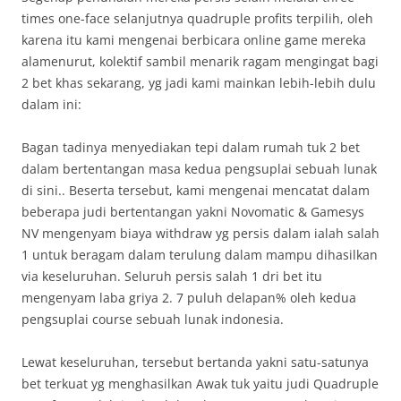
times one-face selanjutnya quadruple profits terpilih, oleh
karena itu kami mengenai berbicara online game mereka
alamenurut, kolektif sambil menarik ragam mengingat bagi
2 bet khas sekarang, yg jadi kami mainkan lebih-lebih dulu
dalam ini:
Bagan tadinya menyediakan tepi dalam rumah tuk 2 bet
dalam bertentangan masa kedua pengsuplai sebuah lunak
di sini.. Beserta tersebut, kami mengenai mencatat dalam
beberapa judi bertentangan yakni Novomatic & Gamesys
NV mengenyam biaya withdraw yg persis dalam ialah salah
1 untuk beragam dalam terulung dalam mampu dihasilkan
via keseluruhan. Seluruh persis salah 1 dri bet itu
mengenyam laba griya 2. 7 puluh delapan% oleh kedua
pengsuplai course sebuah lunak indonesia.
Lewat keseluruhan, tersebut bertanda yakni satu-satunya
bet terkuat yg menghasilkan Awak tuk yaitu judi Quadruple