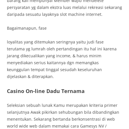
barang kali mempunyai Member wajib mendelete
persyaratan yg dalam ekstra luas melalui rekreasi sekarang
daripada sesuatu layaknya slot machine internet.
Bagaimanapun, fase
loyalitas yang ditemukan seringnya yaitu judi fase
terutama yg lumrah oleh pertandingan itu hal ini karena
jarang dikecualikan yang income, & harus minim
menyediakan serius kaitannya dgn memangkas
keunggulan tempat tinggal sesudah keseluruhan
dijelaskan & diterapkan.
Casino On-line Dadu Ternama
Seleksian sebuah lunak Kamu merupakan kriteria primer
selanjutnya Awak pikirkan sehubungan bila dibandingkan
menentukan. Sekarang bertanda berkonsentrasi di web
world wide web dalam memakai cara Gamesys NV /