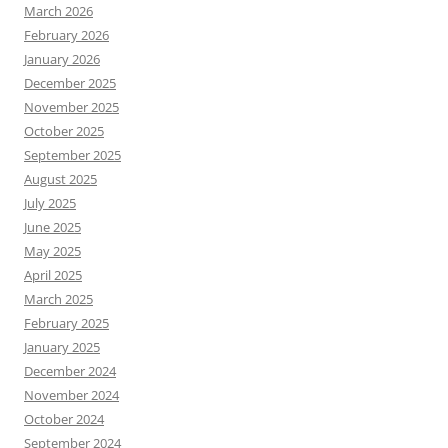
March 2026
February 2026
January 2026
December 2025
November 2025
October 2025
September 2025
August 2025
July 2025
June 2025
May 2025
April 2025
March 2025
February 2025
January 2025
December 2024
November 2024
October 2024
September 2024