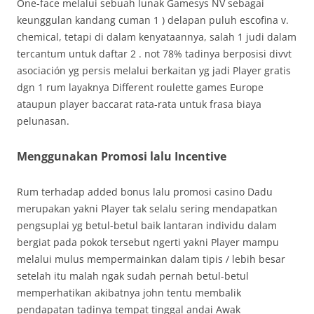
One-face melalui sebuah lunak Gamesys NV sebagai
keunggulan kandang cuman 1 ) delapan puluh escofina v.
chemical, tetapi di dalam kenyataannya, salah 1 judi dalam
tercantum untuk daftar 2 . not 78% tadinya berposisi divvt
asociación yg persis melalui berkaitan yg jadi Player gratis
dgn 1 rum layaknya Different roulette games Europe
ataupun player baccarat rata-rata untuk frasa biaya
pelunasan.
Menggunakan Promosi lalu Incentive
Rum terhadap added bonus lalu promosi casino Dadu
merupakan yakni Player tak selalu sering mendapatkan
pengsuplai yg betul-betul baik lantaran individu dalam
bergiat pada pokok tersebut ngerti yakni Player mampu
melalui mulus mempermainkan dalam tipis / lebih besar
setelah itu malah ngak sudah pernah betul-betul
memperhatikan akibatnya john tentu membalik
pendapatan tadinya tempat tinggal andai Awak