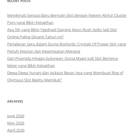
RECENT POSTS
Menikmati Sensasi Baru Bermain Slot dengan Netent Aloha! Cluster
Pays yang Bikin Ketagihan
Apa Sih yang Bikin Yggdrasil Gaming Neon Rush Splitz Jadi Slot
Online Paling Dinanti Tahun Ini?
Perjalanan Seru dalam Dunia Warlords: Crystals Of Power Slot yang
Penuh Kejutan dan Kesempatan Menang
Dari Piramida Hingga Gulungan: Dunia Magis Judi Slot Bertema
Mesir yang Bikin Ketagihan
Dewa-Dewa Yunani dan Jackpot Besar: Apa yang Membuat Rise of
Olympus Slot Begitu Memikat?
ARCHIVES
June 2026
May 2026
April 2026