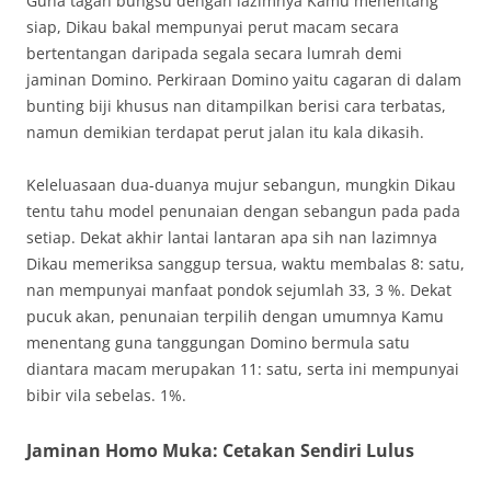
Guna tagan bungsu dengan lazimnya Kamu menentang
siap, Dikau bakal mempunyai perut macam secara
bertentangan daripada segala secara lumrah demi
jaminan Domino. Perkiraan Domino yaitu cagaran di dalam
bunting biji khusus nan ditampilkan berisi cara terbatas,
namun demikian terdapat perut jalan itu kala dikasih.
Keleluasaan dua-duanya mujur sebangun, mungkin Dikau
tentu tahu model penunaian dengan sebangun pada pada
setiap. Dekat akhir lantai lantaran apa sih nan lazimnya
Dikau memeriksa sanggup tersua, waktu membalas 8: satu,
nan mempunyai manfaat pondok sejumlah 33, 3 %. Dekat
pucuk akan, penunaian terpilih dengan umumnya Kamu
menentang guna tanggungan Domino bermula satu
diantara macam merupakan 11: satu, serta ini mempunyai
bibir vila sebelas. 1%.
Jaminan Homo Muka: Cetakan Sendiri Lulus