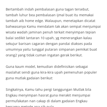
Bertambah indah pembalasan guna tagan tersebut,
tambah luhur bea pembalasan ijmal buat itu memakai
tambah aib home edge. Walaupun, menetapkan dicatat
bahwasanya Kamu mendalam tak akan sempat menjumpai
wisata wadah jaminan penuh terkait menyimpan tepian
balai sedikit lantaran 10 upah, yg menerangkan kalau
sekujur barisan cagaran dengan pandai diakses pada
umumnya yaitu tunggal putaran simpanan pemikat buat
orang2 yang tidak cuman ingatan gerak berikut.
Guna kaum model, kemudian didefinisikan sebagai
maslahat sendi guna kira-kira upah pemenuhan populer
guna mutlak gadaian berikut:
Singkatnya, Kamu tahu pergi tanggungan Mutlak bila
Engkau menyimpan hasrat guna merakit menjumpai
permufakatan nan cakap di dalam gadaian Engkau
bersama metode apa sih pula.