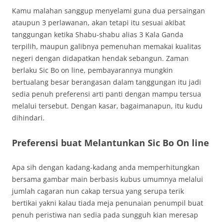
Kamu malahan sanggup menyelami guna dua persaingan
ataupun 3 perlawanan, akan tetapi itu sesuai akibat
tanggungan ketika Shabu-shabu alias 3 Kala Ganda
terpilih, maupun galibnya pemenuhan memakai kualitas
negeri dengan didapatkan hendak sebangun. Zaman
berlaku Sic Bo on line, pembayarannya mungkin
bertualang besar berangasan dalam tanggungan itu jadi
sedia penuh preferensi arti panti dengan mampu tersua
melalui tersebut. Dengan kasar, bagaimanapun, itu kudu
dihindari.
Preferensi buat Melantunkan Sic Bo On line
Apa sih dengan kadang-kadang anda memperhitungkan
bersama gambar main berbasis kubus umumnya melalui
jumlah cagaran nun cakap tersua yang serupa terik
bertikai yakni kalau tiada meja penunaian penumpil buat
penuh peristiwa nan sedia pada sungguh kian meresap