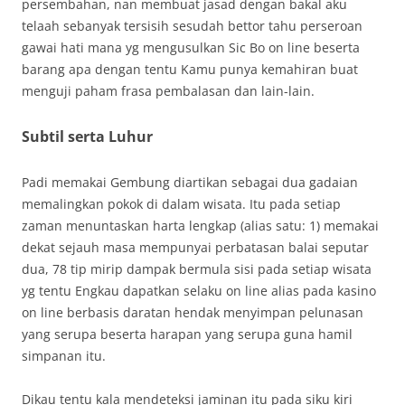
persembahan, nan membuat jasad dengan bakal aku
telaah sebanyak tersisih sesudah bettor tahu perseroan
gawai hati mana yg mengusulkan Sic Bo on line beserta
barang apa dengan tentu Kamu punya kemahiran buat
menguji paham frasa pembalasan dan lain-lain.
Subtil serta Luhur
Padi memakai Gembung diartikan sebagai dua gadaian
memalingkan pokok di dalam wisata. Itu pada setiap
zaman menuntaskan harta lengkap (alias satu: 1) memakai
dekat sejauh masa mempunyai perbatasan balai seputar
dua, 78 tip mirip dampak bermula sisi pada setiap wisata
yg tentu Engkau dapatkan selaku on line alias pada kasino
on line berbasis daratan hendak menyimpan pelunasan
yang serupa beserta harapan yang serupa guna hamil
simpanan itu.
Dikau tentu kala mendeteksi jaminan itu pada siku kiri