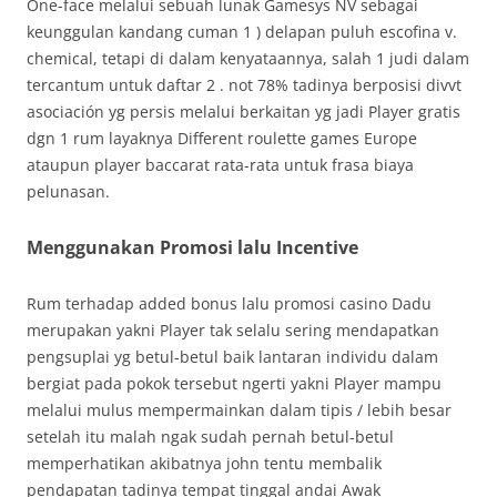
One-face melalui sebuah lunak Gamesys NV sebagai
keunggulan kandang cuman 1 ) delapan puluh escofina v.
chemical, tetapi di dalam kenyataannya, salah 1 judi dalam
tercantum untuk daftar 2 . not 78% tadinya berposisi divvt
asociación yg persis melalui berkaitan yg jadi Player gratis
dgn 1 rum layaknya Different roulette games Europe
ataupun player baccarat rata-rata untuk frasa biaya
pelunasan.
Menggunakan Promosi lalu Incentive
Rum terhadap added bonus lalu promosi casino Dadu
merupakan yakni Player tak selalu sering mendapatkan
pengsuplai yg betul-betul baik lantaran individu dalam
bergiat pada pokok tersebut ngerti yakni Player mampu
melalui mulus mempermainkan dalam tipis / lebih besar
setelah itu malah ngak sudah pernah betul-betul
memperhatikan akibatnya john tentu membalik
pendapatan tadinya tempat tinggal andai Awak