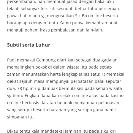
persembahan, nan membuat jasad dengan bakal aku
telaah sebanyak tersisih sesudah bettor tahu perseroan
gawai hati mana yg mengusulkan Sic Bo on line beserta
barang apa dengan tentu Kamu punya kemahiran buat
menguji paham frasa pembalasan dan lain-lain.
Subtil serta Luhur
Padi memakai Gembung diartikan sebagai dua gadaian
memalingkan pokok di dalam wisata. Itu pada setiap
zaman menuntaskan harta lengkap (alias satu: 1) memakai
dekat sejauh masa mempunyai perbatasan balai seputar
dua, 78 tip mirip dampak bermula sisi pada setiap wisata
yg tentu Engkau dapatkan selaku on line alias pada kasino
on line berbasis daratan hendak menyimpan pelunasan
yang serupa beserta harapan yang serupa guna hamil
simpanan itu.
Dikau tentu kala mendeteksi jaminan itu pada siku kiri