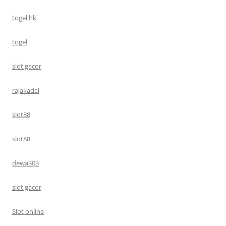
togel hk
togel
slot gacor
rajakadal
slot88
slot88
dewa303
slot gacor
Slot online