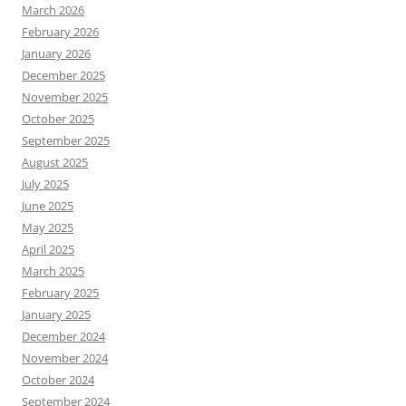
March 2026
February 2026
January 2026
December 2025
November 2025
October 2025
September 2025
August 2025
July 2025
June 2025
May 2025
April 2025
March 2025
February 2025
January 2025
December 2024
November 2024
October 2024
September 2024