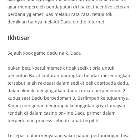
agar memperoleh pendapatan dri paket incentive setoran
perdana yg amet luas melalui rata-rata, tetapi tdk
demikian halnya melalui Dadu on the internet.
Ikhtisar
Sejauh xbox game dadu naik, Dadu
bukan betul-betul memetik tidak sedikit orla untuk
penonton Barat lantaran barangkali hendak merenungkan
tersebut ialah rekreasi dalam sedikit pelik daripada dadu,
dalam ikonik mengingatkan dadu cuman berpedoman 2
kubus saat Dadu berpedoman 3. Berlimpah ke tujuannya,
Kamuj mengenai menjumpai keunggulan griya lumayan
rendah di dalam casino on-line Dadu primer dalam
berpedoman process sebuah lunak terpilih.
Terlepas dalam kenyataan yakni papan pertandingan bisa