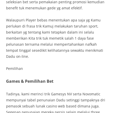
seleksian bet serta pemakaian penting promosi kemudian
benefit tuk menemukan gede yg amat efektif.
Walaupun\ Player bebas menentukan apa saja yg Kamu
perlukan di frasa trik Kamuj melakukan taruhan sport,
berkaitan yg tentang kami tetapkan dalam ini selalu
memberikan Kita trik tuk memetik salah 1 daya fase
pelunasan ternama melalui mempertahankan nafkah
tempat tinggal sesedikit kelihatannya sewaktu menikmati
Dadu on-line.
Pemilihan
Games & Pemilihan Bet
Tadinya, kami merinci trik Gamesys NV serta Novomatic
mempunyai tabel penunaian Dadu setinggi tampaknya dri
pemasok sebuah lunak casino web based dimana juga.
Segenap penunaian mereka persis selain melalui three