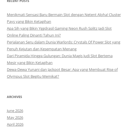
RECENT POSTS
Menikmati Sensasi Baru Bermain Slot dengan Netent Aloha! Cluster
Pays yang Bikin Ketagihan
Apa Sih yang Bikin Yggdrasil Gaming Neon Rush Splitz Jadi Slot
Online Paling Dinanti Tahun Ini?
Perjalanan Seru dalam Dunia Warlords: Crystals Of Power Slot yang
Penuh Kejutan dan Kesempatan Menang
Dari Piramida Hingga Gulungan: Dunia Magis Judi Slot Bertema
Mesir yang Bikin Ketagihan
Dewa-Dewa Yunani dan Jackpot Besar: Apa yang Membuat Rise of
Olympus Slot Begitu Memikat?
ARCHIVES
June 2026
May 2026
April 2026