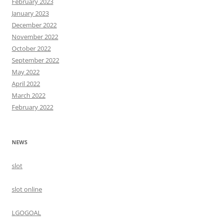
February 2023
January 2023
December 2022
November 2022
October 2022
September 2022
May 2022
April 2022
March 2022
February 2022
NEWS
slot
slot online
LGOGOAL