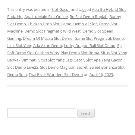
This entry was posted in
Slot Gacor
and tagged
Apa Itu Hybrid Slot
Pada Hp
,
Apa Itu Main Slot Online
,
Bo Slot Demo Rupiah
,
Bunny
Slot Demo
,
Chicken Drop Slot Demo
,
Demo All Slot
,
Demo Slot
Machine
,
Demo Slot Pragmatic Wild West
,
Demo Slot Speed
Gaming
,
Dream Of Macau Slot Demo
,
Game Slot Pragmatik Demo
,
Link Slot Yang Ada Akun Demo
,
Lucky Dragon Ball Slot Demo
,
Pg
Soft Demo Slot Caishen Wins
,
Play Demo Slot Roma
,
Situs Slot Yang
Banyak Diminati
,
Situs Slot Yang Lagi Gacor
,
Slot Apa Yang Gacor
,
Slot Demo Live22
,
Slot Demo Magician Secret
,
Sweet Bonanza Slot
Demo Spin
,
Thai River Wonders Slot Demo
on
April 26, 2023
.
Search
for: