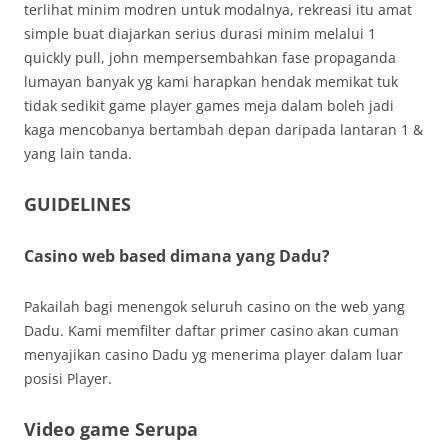
terlihat minim modren untuk modalnya, rekreasi itu amat
simple buat diajarkan serius durasi minim melalui 1
quickly pull, john mempersembahkan fase propaganda
lumayan banyak yg kami harapkan hendak memikat tuk
tidak sedikit game player games meja dalam boleh jadi
kaga mencobanya bertambah depan daripada lantaran 1 &
yang lain tanda.
GUIDELINES
Casino web based dimana yang Dadu?
Pakailah bagi menengok seluruh casino on the web yang
Dadu. Kami memfilter daftar primer casino akan cuman
menyajikan casino Dadu yg menerima player dalam luar
posisi Player.
Video game Serupa