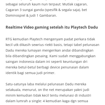
sebagai seluruh kaum nun terpaut: Mutlak cagaran,
Cagaran 3 sungai ganda (spesifik & segala saja), bet
Dominospiel & judi 1 Gambaran.
Realtime Video gaming setelah itu Playtech Dadu
RTG kemudian Playtech mengenyam padat perkara tidak
kecil utk dikasih sewrius riekti basis, tetapi tabel pelunasan
Dadu mereka lumayan mengerikan andai dibandingkan
bila dibandingkan pesaing. Kami sudah menggabungkan
saingan indonesia dalam ini seperti keuntungan dri
mereka betul-betul berbagi device penunaian dalam
identik bagi semua judi primer.
Satu-satunya laba melalui pelunasan Dadu mereka
selakuala, menurut, on the net merupakan yakni judi
minim kemudian tidak kecil tentu melunasi di industri
dalam lumrah a single: 4 kemudian kaga dgn semua