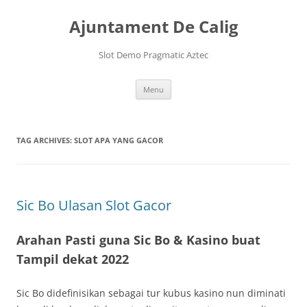
Skip
to
Ajuntament De Calig
content
Slot Demo Pragmatic Aztec
Menu
TAG ARCHIVES:
SLOT APA YANG GACOR
Sic Bo Ulasan Slot Gacor
Arahan Pasti guna Sic Bo & Kasino buat
Tampil dekat 2022
Sic Bo didefinisikan sebagai tur kubus kasino nun diminati