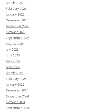
March 2026
February 2026
January 2026
December 2025
November 2025
October 2025
September 2025
August 2025
July 2025
June 2025
May 2025
April 2025
March 2025
February 2025
January 2025
December 2024
November 2024
October 2024
September 2024