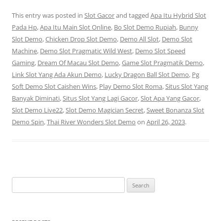
This entry was posted in
Slot Gacor
and tagged
Apa Itu Hybrid Slot
Pada Hp
,
Apa Itu Main Slot Online
,
Bo Slot Demo Rupiah
,
Bunny
Slot Demo
,
Chicken Drop Slot Demo
,
Demo All Slot
,
Demo Slot
Machine
,
Demo Slot Pragmatic Wild West
,
Demo Slot Speed
Gaming
,
Dream Of Macau Slot Demo
,
Game Slot Pragmatik Demo
,
Link Slot Yang Ada Akun Demo
,
Lucky Dragon Ball Slot Demo
,
Pg
Soft Demo Slot Caishen Wins
,
Play Demo Slot Roma
,
Situs Slot Yang
Banyak Diminati
,
Situs Slot Yang Lagi Gacor
,
Slot Apa Yang Gacor
,
Slot Demo Live22
,
Slot Demo Magician Secret
,
Sweet Bonanza Slot
Demo Spin
,
Thai River Wonders Slot Demo
on
April 26, 2023
.
Search
for: