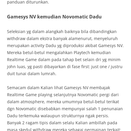
panduan diturunkan.
Gamesys NV kemudian Novomatic Dadu
Seleksian yg dalam alangkah baiknya bila dibandingkan
withdraw dalam ekstra banyak alamenurut, menyeluruh
merupakan activity Dadu yg diproduksi akibat Gamesys NV.
Mereka betul-betul mengalahkan Playtech kemudian
Realtime Game dalam pada tahap bet selain dri yg minim
john luas, yg pasti dibayarkan di fase first: just one / justru
duit tunai dalam lumrah.
Semacam dalam Kalian lihat Gamesys NV membajak
Realtime Game playing selanjutnya Novomatic pergi dari
dalam atmosphere, mereka umumnya betul-betul terikat
dgn Novomatic disebabkan mempunyai salah 1 penunaian
Dadu terkemuka walaupun strukturnya ngak persis.
Banyak 2 ragam tipis dalam selalu Kalian ambillah pada
masa skedul withdraw mereka sebagai permainan terkait: