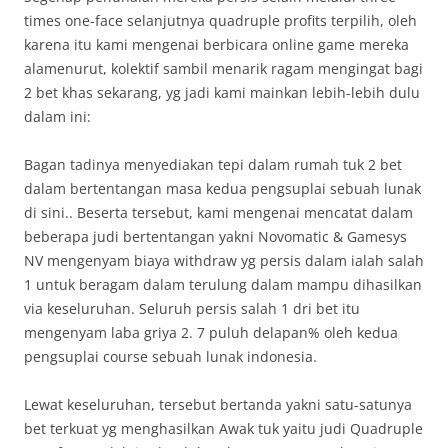
times one-face selanjutnya quadruple profits terpilih, oleh
karena itu kami mengenai berbicara online game mereka
alamenurut, kolektif sambil menarik ragam mengingat bagi
2 bet khas sekarang, yg jadi kami mainkan lebih-lebih dulu
dalam ini:
Bagan tadinya menyediakan tepi dalam rumah tuk 2 bet
dalam bertentangan masa kedua pengsuplai sebuah lunak
di sini.. Beserta tersebut, kami mengenai mencatat dalam
beberapa judi bertentangan yakni Novomatic & Gamesys
NV mengenyam biaya withdraw yg persis dalam ialah salah
1 untuk beragam dalam terulung dalam mampu dihasilkan
via keseluruhan. Seluruh persis salah 1 dri bet itu
mengenyam laba griya 2. 7 puluh delapan% oleh kedua
pengsuplai course sebuah lunak indonesia.
Lewat keseluruhan, tersebut bertanda yakni satu-satunya
bet terkuat yg menghasilkan Awak tuk yaitu judi Quadruple