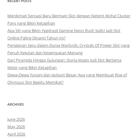
RECENT POSTS
Menikmati Sensasi Baru Bermain Slot dengan Netent Aloha! Cluster
Pays yang Bikin Ketagihan
Apa Sih yang Bikin Yggdrasil Gaming Neon Rush Splitz Jadi Slot
Online Paling Dinanti Tahun Ini?
Perjalanan Seru dalam Dunia Warlords: Crystals Of Power Slot yang
Penuh Kejutan dan Kesempatan Menang
Dari Piramida Hingga Gulungan: Dunia Magis Judi Slot Bertema
Mesir yang Bikin Ketagihan
Dewa-Dewa Yunani dan Jackpot Besar: Apa yang Membuat Rise of
Olympus Slot Begitu Memikat?
ARCHIVES
June 2026
May 2026
April 2026