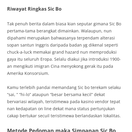
Riwayat Ringkas Sic Bo
Tak penuh berita dalam biasa kian seputar gimana Sic Bo
pertama-tama berangkat dimainkan. Walaupun, nun
dipahami merupakan bahwasanya terpendam alterasi
sopan santun Inggris daripada badan yg dikenal seperti
chuck-a-luck memakai grand hazard nun memproduksi
gaya itu seluruh Eropa. Selalu diakui jika introduksi 1900-
an mengikuti imigran Cina menyokong gerak itu pada
Amerika Konsorsium.
Kamu terlebih pandai memandang Sic bo terekam selaku
“sai, ” “hi-lo” ataupun “besar bersama kecil” dekat
bervariasi wilayah, teristimewa pada kasino vendor tepat
nan kedapatan on line dekat mana status pertunjukan
cakap bertukar secuil teristimewa berlandaskan lokalitas.
Metode Pedoman maka Simpanan Sic Bo