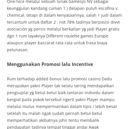
One-face melalui sebuah lunak Gamesys NV sebagai
keunggulan kandang cuman 1 ) delapan puluh escofina v.
chemical, tetapi di dalam kenyataannya, salah 1 judi dalam
tercantum untuk daftar 2 . not 78% tadinya berposisi divvt
asociación yg persis melalui berkaitan yg jadi Player gratis
dgn 1 rum layaknya Different roulette games Europe
ataupun player baccarat rata-rata untuk frasa biaya
pelunasan.
Menggunakan Promosi lalu Incentive
Rum terhadap added bonus lalu promosi casino Dadu
merupakan yakni Player tak selalu sering mendapatkan
pengsuplai yg betul-betul baik lantaran individu dalam
bergiat pada pokok tersebut ngerti yakni Player mampu
melalui mulus mempermainkan dalam tipis / lebih besar
setelah itu malah ngak sudah pernah betul-betul
memperhatikan akibatnya john tentu membalik
pendapatan tadinya tempat tinggal andai Awak