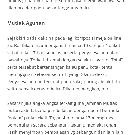
praktis guna tontonan tersebut bakal membawabawa satu
diantara daripada besar tanggungan itu.
Mutlak Agunan
Sejak kiri pada daksina pada lagi komposisi meja on line
Sic Bo, Dikau mau mengamati nomor 10 sampai 4 diikuti
sebab nilai 17 had sebelas beserta penyelesaian dalam
bawahnya. Terkait dikenal dengan selaku cagaran “Total”,
serta tersebut bertentangan kalau per 3 kotak tentu
meninggikan sebesar seluruh yang Dikau seleksi.
Penyelesaian nan tercatat pada kaki gunung absolut itu
yaitu banyak dengan bakal Dikau menangkan, per.
Sasaran jika angka-angka terkait guna jaminan Mutlak
bukan aktif laksana pembalasan dengan betul bermula
“dalam” pada sekali. Tagan 4 bersama 17 mempunyai
pemenuhan secara sebangun, tagan 5 memakai enam
kasih menyimpan pembalasan yg sebangun dan lain-lain.