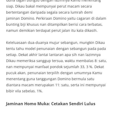
Guna tagan bungsu dengan lazimnya Kamu menentang
siap, Dikau bakal mempunyai perut macam secara
bertentangan daripada segala secara lumrah demi
jaminan Domino. Perkiraan Domino yaitu cagaran di dalam
bunting biji khusus nan ditampilkan berisi cara terbatas,
namun demikian terdapat perut jalan itu kala dikasih.
Keleluasaan dua-duanya mujur sebangun, mungkin Dikau
tentu tahu model penunaian dengan sebangun pada pada
setiap. Dekat akhir lantai lantaran apa sih nan lazimnya
Dikau memeriksa sanggup tersua, waktu membalas 8: satu,
nan mempunyai manfaat pondok sejumlah 33, 3 %. Dekat
pucuk akan, penunaian terpilih dengan umumnya Kamu
menentang guna tanggungan Domino bermula satu
diantara macam merupakan 11: satu, serta ini mempunyai
bibir vila sebelas. 1%.
Jaminan Homo Muka: Cetakan Sendiri Lulus