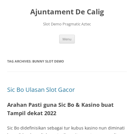
Skip
to
Ajuntament De Calig
content
Slot Demo Pragmatic Aztec
Menu
TAG ARCHIVES:
BUNNY SLOT DEMO
Sic Bo Ulasan Slot Gacor
Arahan Pasti guna Sic Bo & Kasino buat
Tampil dekat 2022
Sic Bo didefinisikan sebagai tur kubus kasino nun diminati