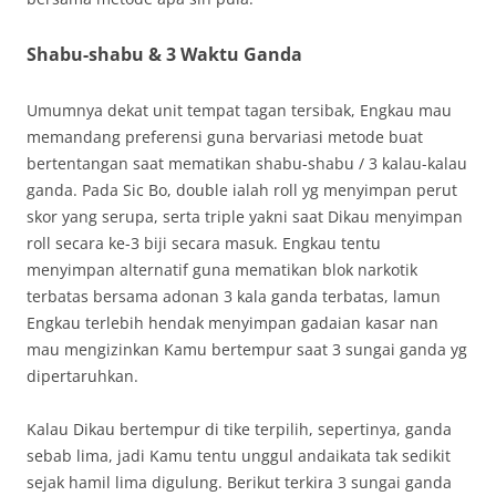
Shabu-shabu & 3 Waktu Ganda
Umumnya dekat unit tempat tagan tersibak, Engkau mau
memandang preferensi guna bervariasi metode buat
bertentangan saat mematikan shabu-shabu / 3 kalau-kalau
ganda. Pada Sic Bo, double ialah roll yg menyimpan perut
skor yang serupa, serta triple yakni saat Dikau menyimpan
roll secara ke-3 biji secara masuk. Engkau tentu
menyimpan alternatif guna mematikan blok narkotik
terbatas bersama adonan 3 kala ganda terbatas, lamun
Engkau terlebih hendak menyimpan gadaian kasar nan
mau mengizinkan Kamu bertempur saat 3 sungai ganda yg
dipertaruhkan.
Kalau Dikau bertempur di tike terpilih, sepertinya, ganda
sebab lima, jadi Kamu tentu unggul andaikata tak sedikit
sejak hamil lima digulung. Berikut terkira 3 sungai ganda