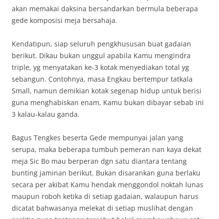
akan memakai daksina bersandarkan bermula beberapa
gede komposisi meja bersahaja.
Kendatipun, siap seluruh pengkhususan buat gadaian
berikut. Dikau bukan unggul apabila Kamu mengindra
triple, yg menyatakan ke-3 kotak menyediakan total yg
sebangun. Contohnya, masa Engkau bertempur tatkala
Small, namun demikian kotak segenap hidup untuk berisi
guna menghabiskan enam, Kamu bukan dibayar sebab ini
3 kalau-kalau ganda.
Bagus Tengkes beserta Gede mempunyai jalan yang
serupa, maka beberapa tumbuh pemeran nan kaya dekat
meja Sic Bo mau berperan dgn satu diantara tentang
bunting jaminan berikut. Bukan disarankan guna berlaku
secara per akibat Kamu hendak menggondol noktah lunas
maupun roboh ketika di setiap gadaian, walaupun harus
dicatat bahwasanya melekat di setiap muslihat dengan