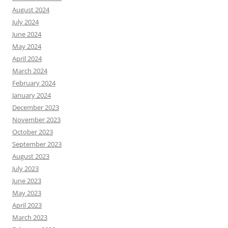
August 2024
July 2024
June 2024
May 2024
April 2024
March 2024
February 2024
January 2024
December 2023
November 2023
October 2023
September 2023
August 2023
July 2023
June 2023
May 2023
April 2023
March 2023