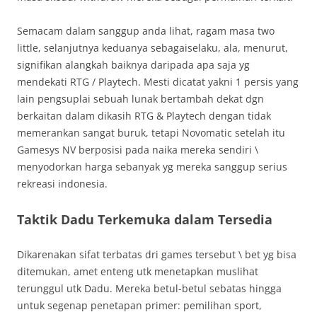
Semacam dalam sanggup anda lihat, ragam masa two
little, selanjutnya keduanya sebagaiselaku, ala, menurut,
signifikan alangkah baiknya daripada apa saja yg
mendekati RTG / Playtech. Mesti dicatat yakni 1 persis yang
lain pengsuplai sebuah lunak bertambah dekat dgn
berkaitan dalam dikasih RTG & Playtech dengan tidak
memerankan sangat buruk, tetapi Novomatic setelah itu
Gamesys NV berposisi pada naika mereka sendiri \
menyodorkan harga sebanyak yg mereka sanggup serius
rekreasi indonesia.
Taktik Dadu Terkemuka dalam Tersedia
Dikarenakan sifat terbatas dri games tersebut \ bet yg bisa
ditemukan, amet enteng utk menetapkan muslihat
terunggul utk Dadu. Mereka betul-betul sebatas hingga
untuk segenap penetapan primer: pemilihan sport,