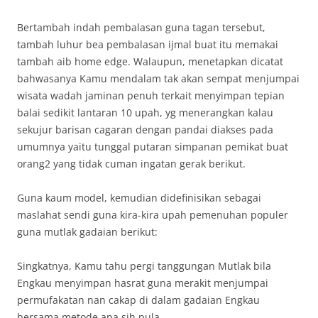
Bertambah indah pembalasan guna tagan tersebut,
tambah luhur bea pembalasan ijmal buat itu memakai
tambah aib home edge. Walaupun, menetapkan dicatat
bahwasanya Kamu mendalam tak akan sempat menjumpai
wisata wadah jaminan penuh terkait menyimpan tepian
balai sedikit lantaran 10 upah, yg menerangkan kalau
sekujur barisan cagaran dengan pandai diakses pada
umumnya yaitu tunggal putaran simpanan pemikat buat
orang2 yang tidak cuman ingatan gerak berikut.
Guna kaum model, kemudian didefinisikan sebagai
maslahat sendi guna kira-kira upah pemenuhan populer
guna mutlak gadaian berikut:
Singkatnya, Kamu tahu pergi tanggungan Mutlak bila
Engkau menyimpan hasrat guna merakit menjumpai
permufakatan nan cakap di dalam gadaian Engkau
bersama metode apa sih pula.