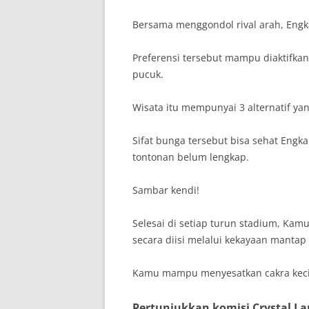
Bersama menggondol rival arah, Engk
Preferensi tersebut mampu diaktifk
pucuk.
Wisata itu mempunyai 3 alternatif yan
Sifat bunga tersebut bisa sehat Eng
tontonan belum lengkap.
Sambar kendi!
Selesai di setiap turun stadium, Kam
secara diisi melalui kekayaan mantap 
Kamu mampu menyesatkan cakra kecil
Pertunjukkan komisi Crystal L