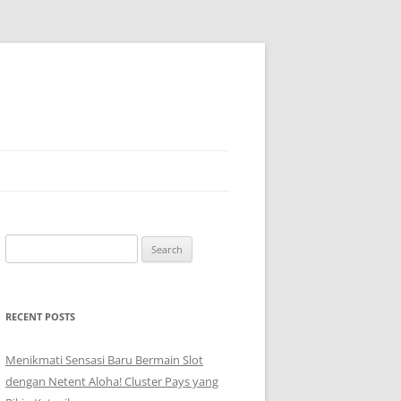
Search
for:
RECENT POSTS
Menikmati Sensasi Baru Bermain Slot
dengan Netent Aloha! Cluster Pays yang