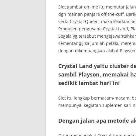
Slot gambar on line itu memutar jala
dgn mainan penjara off-the-cuff. Ber
serta Crystal Queen, maka keadaan l
Produsen pengusaha Crystal Land, Pla
Segala yg tersebut mengejawantahkan
sementang jika jumlah pelaku merenung
dengan dikembangkan akibat Playson
Crystal Land yaitu cluster
sambil Playson, memakai 
sedikit lambat hari ini
Slot itu lengkap bermacam-macam, b
mempunyai kegiatan suplemen sari na
Dengan jalan apa metode akt
Dikau mengangkat Crystal Land pada o