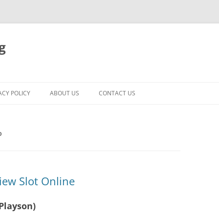
g
ACY POLICY
ABOUT US
CONTACT US
O
iew Slot Online
(Playson)